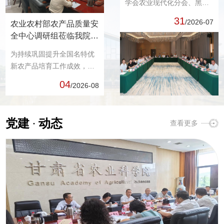
学会农业现代化分会、黑龙
江省农学会、黑龙江省生...
31
/2026-07
农业农村部农产品质量安
全中心调研组莅临我院开
展全国名特优新农产品综
为持续巩固提升全国名特优
合指导调研
新农产品培育工作成效，统
筹推进农产品质量安全...
04
/2026-08
党建
·
动态
查看更多