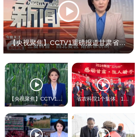
【央视聚焦】CCTV1重磅报道甘肃省农业科学院小麦条锈病防治的“甘肃方案”
【央视聚焦】CCTV13《新闻频道》三集连播 甘肃省农业科学院57年磨一剑 筑牢粮食安全“基因屏障”
省农科院1个集体、1名个人荣获2024年度“感动甘肃·陇人骄子”