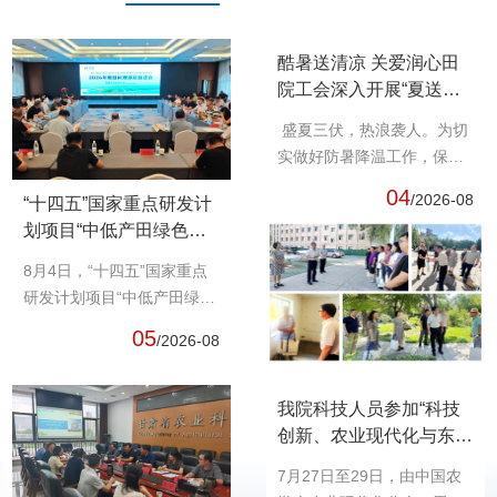
酷暑送清凉 关爱润心田
院工会深入开展“夏送清
凉”慰问活动
盛夏三伏，热浪袭人。为切
实做好防暑降温工作，保障
一线职工身心健康，8...
04
/2026-08
“十四五”国家重点研发计
划项目“中低产田绿色增
产提质的生态强化原理与
8月4日，“十四五”国家重点
技术”现场观摩及推进会
研发计划项目“中低产田绿色
在定西召开
增产提质的生态强...
05
/2026-08
我院科技人员参加“科技
创新、农业现代化与东北
全面振兴研讨会”
7月27日至29日，由中国农