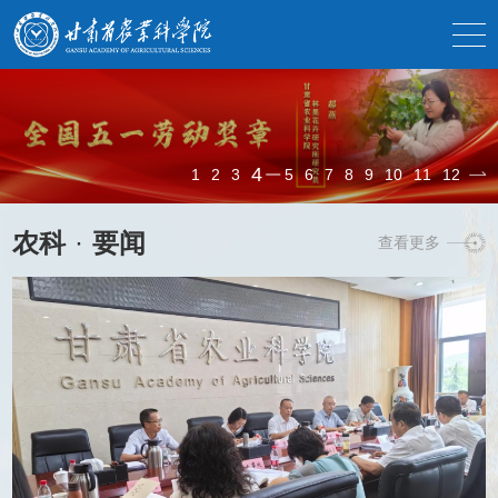
5
1
2
3
4
6
7
8
9
10
11
12
农科
·
要闻
查看更多