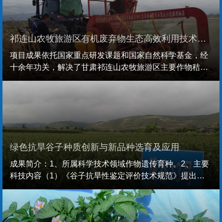
与辐射诱变技术，成功选育5个抗旱优质稳产大豆新品
种，同步研发三大核心种植技术—旱作区全膜双垄测播、
灌溉区膜下滴灌水肥一体化、复种区麦后免耕覆秸精量
祁连山农牧旅游区有机废弃物生态高效利用技术集成示范
播...
项目成果依托国家重点研发课题和国家自然科学基金，经
十余年功关，解决了甘肃祁连山农牧旅游区主要作物秸
秆、畜禽粪便和餐厨垃圾等有机废弃物处置和生态高值利
用技术难题。研发玉米秸秆粉碎带状还田全程机械化耕地
地力提升、畜禽粪便堆肥除臭保氮降抗、低成本基质配方
与工艺、餐厨垃圾就地处理处置及餐厨垃圾源沼渣碳回收
外源性磷酸盐等关键技术。构建“主辅料配伍-效果验证-适
应性评价-工艺优化-绿色蔬菜生产”的低成本基质研...
绿色抗旱谷子种质创新与新品种选育及应用
成果简介：1、所属科学技术领域作物遗传育种。2、主要
科技内容（1）《谷子抗旱性鉴定评价技术规范》提出了
芽期、苗期和成株期抗旱性鉴定评价方法，“采用底部上渗
复水的作物苗期抗旱性鉴定方法”解决了表面复水蒸散快的
难题，开发的基序为(CGAGC)3和(AGCGA)3的SSR 分子