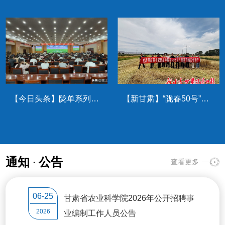
【新甘肃】科技赋能百合产业高质量发展
常宏接受甘肃电视台专访：坚定信心 真抓实干 以高水平农业科技供给支撑全省农业高质量发展
通知
·
公告
查看更多
06-25
甘肃省农业科学院2026年公开招聘事
2026
业编制工作人员公告
科技助农送技术 农资惠民保春耕——我院畜草与绿色农业研究所专家团队赴积石山助力春耕生产
从“常态化帮扶”到“科技引领” 省农科院系统部署新阶段驻村帮扶工作