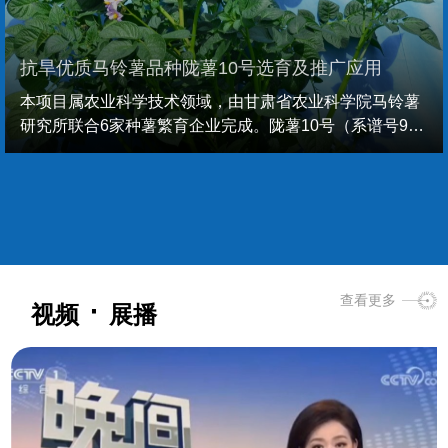
标记 GSA03760 和 GSA03762 与粒重紧密连锁，可用于
分子辅助筛选。（2）创制的强抗旱种质025-3-1-1-1 抗旱
指数1.392，抗性淀粉含量高（30.58±5.67%）；强抗旱...
抗旱优质马铃薯品种陇薯10号选育及推广应用
本项目属农业科学技术领域，由甘肃省农业科学院马铃薯
研究所联合6家种薯繁育企业完成。陇薯10号（系谱号92-
24-114）是由甘肃省农业科学院历时22年育成的抗旱优质
马铃薯品种，先后通过成果鉴定、品种审定、品种标准发
布和品种登记，入选2022年全国100项重大农业科技成
果、2023年国家农作物优良品种推广目录。具有以下突出
特点：一、抗旱性强，丰产稳产。在品系鉴定、品比、省
区域试验中分别亩产2688.9 kg、2043.4 kg、1447.0 kg...
·
查看更多
视频
展播