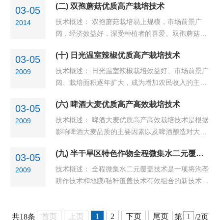
(二) 双孢蘑菇优质高产栽培技术
03-05
技术概述： 双孢蘑菇栽培易上规模，市场前景广
2014
阔，经济效益好，深受种植者的喜爱。双孢蘑菇优
质高产栽培技术有效地解决了双孢蘑菇生产中温度
(十) 日光温室辣椒优质高产栽培技术
难以管理、病虫害较多等难题，为确保其持续稳定
03-05
发展提供了技术支撑。 技术...
技术概述： 日光温室辣椒栽培效益好、市场前景广
2009
阔、栽培面积逐年扩大，成为增加农民收入的主要
蔬菜之一。日光温室辣椒优质高产栽培技术解决了
(六) 啤酒大麦优质高产高效栽培技术
生产中存在的实际问题，对促进辣椒产业的发展具
03-05
有促进作用。 技术要点：...
技术概述： 啤酒大麦优质高产高效栽培技术是根据
2009
影响啤酒大麦品质的主要因素以及啤酒酿造对大麦
品质的要求而制定的综合应用技术，解决了啤酒大
(九) 半干旱区特色作物全程微集水二元覆盖增产技术
麦生产中的关键技术难题。 技术要点： 1、选择茬
03-05
口 前茬尽量选择中耕作...
技术概述： 全程微集水二元覆盖技术是一项将沟垄
2009
耕作技术和地膜/秸秆覆盖技术有效组合的新技术，
起垄覆膜聚集降雨，沟内覆盖秸秆保墒，作物种植
在膜侧沟内。该技术不仅能够最大限度的利用自然
降水，而且是培肥地力、...
首页
上页
1
2
下页
尾页
共18条
第
/2页