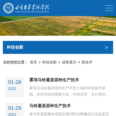
>
科技创新
当前您的位置：
首页
>
科技创新
>
成果展示
>
新技术
雾培马铃薯原原种生产技术
01-29
雾培法马铃薯原原种生产不受土壤和环境条件限
2021
制，具有空间利用最大化，环境洁净，无公害的优
点。马铃薯块茎连续形成、膨大时间短，成熟块茎
马铃薯原原种生产技术
循环多批次收获。具有高产，高品质，低成本的特
01-29
点。单株结薯数可达30～80粒，是基质法繁育原原
将马铃薯脱毒组培苗定植到防虫网棚或日光温室后
2021