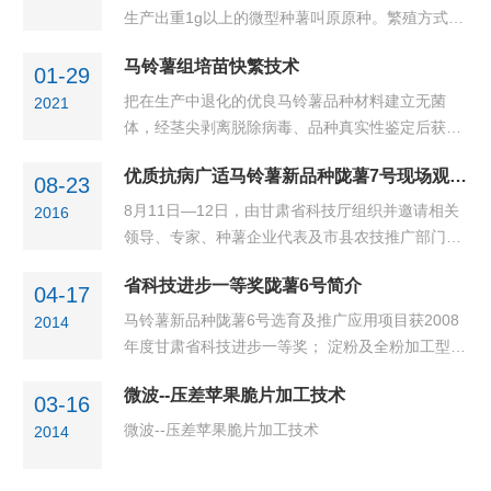
种（2～3粒）20～30倍。
生产出重1g以上的微型种薯叫原原种。繁殖方式有
接地法和离地苗床两种，基质主要有珍珠岩、蛭石
马铃薯组培苗快繁技术
和椰糠等，铺设厚度6～8cm，适宜的PH值为6～
01-29
7；脱毒组培苗定植密度160～220株／㎡，营养液
把在生产中退化的优良马铃薯品种材料建立无菌
2021
以MS培养基大量和微量元素为主，温度保持15～
体，经茎尖剥离脱除病毒、品种真实性鉴定后获得
27℃，及时预防病虫害，适时收获
脱毒组培基础苗。然后在洁净的环境中将脱毒组培
优质抗病广适马铃薯新品种陇薯7号现场观摩会
基础苗剪成带1～2个叶片的茎段扦插于快繁培养基
08-23
上，在灯光或自然光照下扩繁生产
8月11日—12日，由甘肃省科技厅组织并邀请相关
2016
领导、专家、种薯企业代表及市县农技推广部门负
责人，对甘肃省农科院马铃薯研究所选育的优质抗
省科技进步一等奖陇薯6号简介
病广适马铃薯新品种陇薯7号，在渭源县、宕昌县
04-17
进行了现场观摩。科技厅副厅...
马铃薯新品种陇薯6号选育及推广应用项目获2008
2014
年度甘肃省科技进步一等奖； 淀粉及全粉加工型马
铃薯新品种陇薯6号简介 陇薯6号是以武薯85-6-14
微波--压差苹果脆片加工技术
品系为母本和陇薯4号为父本杂交，选育而成的马
03-16
铃薯新品种，成果国内领先，...
微波--压差苹果脆片加工技术
2014