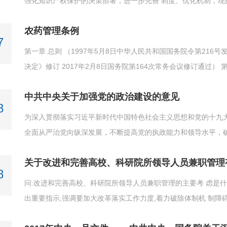
强化知识产权保护的决策部署，进一步完善 制度、优化机制，现
农药管理条例
7
第一章 总则 （1997年5月8日中华人民共和国国务院令第216号
决定》修订 2017年2月8日国务院第164次常务会议修订通过） 
中共中央关于加强党的政治建设的意见
8
为深入贯彻落实习近平新时代中国特色社会主义思想和党的十九
全面从严治党向纵深发展，不断提高党的执政能力和领导水平，
见。
关于改进和完善高校、科研院所领导人员兼职管理
8
问:改进和完善高校、科研院所领导人员兼职管理的主要考 虑是什
出重要指示,强调要加大改革落实工作力度,着力破除体制机 制障碍
各方面人才各得其所、尽展其长。中共中央印发了《关于