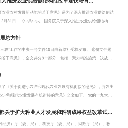
深入推进农业供给侧结构性改革加快培育...
育农业农村发展新动能的若干意见》是为了深入推进农业供给侧结
12月31日，《中共中央、国务院关于深入推进农业供给侧结构性
发布，自2016年12月31日起实施。
发展总方针
”工作的中央一号文件19日由新华社受权发布。 这份文件题
作的若干意见》，全文共分8个部分，包括：聚力精准施策，决战决
进乡村建设，加快补齐农村人居环境和公共服务短板；发展壮大乡
》
活力；完善乡村治理机制，保持农村社会和谐稳定；发挥农村党支
工作的领导，落实农业农村优先发展总方针。
印发了《关于促进小农户和现代农业发展有机衔接的意见》，并发出
小农户发展现代农业能力，加快推进农业农村现代化，夯实实施乡
农业部 科技部 财政部 教育部 人力资源和社会保障部关于扩大种业人才发展和科研成果权益改革试点的指导意见
出如下意见。
农村经济）厅（委、局）、科技厅（委、局）、财政厅（局）、教