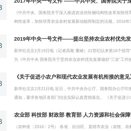
2017年中央一号文件 ——中共中央、国务院关于
8
《中共中央、国务院关于深入推进农业供给侧结构性改革加快培
构性改革，加快培育农业农村发展新动能而制定的法规。2016年
改革加快培育农业农村发展新动能的若干意见》由中共中央、国务院
2019年中央一号文件——提出坚持农业农村优先
8
新华社北京2月19日电（记者高敬 董峻）21世纪以来第16个指导“三农
为《中共中央 国务院关于坚持农业农村优先发展做好“三农”工
胜脱贫攻坚；夯实农业基础，保障重要农产品有效供给；扎实推
《关于促进小农户和现代农业发展有机衔接的意见
村产业，拓宽农民增收渠道；全面深化农村改革，激发乡村发展
8
部战斗堡垒作用，全面加强农村基层组织建设；加强党对“三农”
新华社北京2月21日电 近日，中共中央办公厅、国务院办公厅
通知，要求各地区各部门结合实际认真贯彻落实。 《关于促进小农户和现代农业发展有机衔接的意见》全文如下。 党的十九大提
出，实现小农户和现代农业发展有机衔接。为扶持小农户，提升
村振兴战略的基础，现就促进小农户和现代农业发展有机衔接提
8
（农种发〔2016〕2号） 各省、自治区、直辖市农业（农牧、