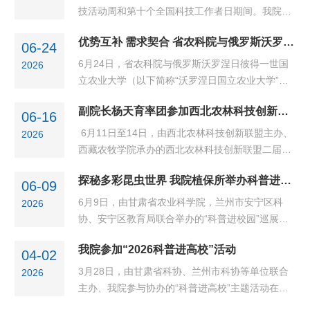
板。我院植保所刘月英以“多彩的昆虫世界”为主
技活动周和第十个全国科技工作者日期间。我院紧
题，系统梳理了昆虫的基本特征、生活习性及其与
扣“奋进‘十五五’ 科技谱新篇” 主题，组织开展了一
人类的关系，并带领孩子们一同领略了世界名蝶的
优势互补 需求契合 省农科院与俄罗斯沃罗涅日国立农业大学深化农业科技合作
系列形式多样、内容丰富、覆盖广泛的科普活动，
06-24
独特魅力。讲解深入浅出，现场气氛热烈，面对
将优质的科技服务与科学知识送到群众身边。主
6月24日，省农科院与俄罗斯沃罗涅日彼得一世国
2026
孩...
动“走出去”，多维开展科普活动。我院联合市、区
立农业大学（以下简称“沃罗涅日国立农业大学”）
两级科协，开展科普进校园活动，在甘肃农业大
国际合作工作会议在兰州召开。省农科院党委副书
学、安宁区吉杰小学、阳光小学等单位，举办“小昆
副院长杨天育率团参加西北农林科技创新联盟二届六次理事会并赴西藏农牧科学院调研
记、院长常宏主持会议并致辞，沃罗涅日国立农业
06-16
虫、大世界”主题科普展板巡展；我院植...
大学校长安娜·沃罗宁娜、副校长谢尔盖·谢苗诺夫
6月11日至14日，由西北农林科技创新联盟主办、
2026
率代表团一行5人出席会议。省政府外事办公室二
西藏农牧学院承办的西北农林科技创新联盟二届六
级巡视员王小平、省科技厅科技交流合作处处长吴
次理事会暨第七届学术交流会在西藏林芝召开。党
勇利出席会议。国际合作工作会议现场常宏指出，
探秘多彩昆虫世界 我院植保所举办科普进校园主题巡展活动
委委员、副院长杨天育应邀率团参加。本届会议
06-09
今年5月普京总统对华进行国事访问，两国元首达
以“协同创新，智汇雪域——服务国家战略，共推成
6月9日，由甘肃省农业科学院，兰州市安宁区科
2026
成...
果落地”为主题，来自陕西、甘肃、宁夏、青海、内
协、安宁区教育局联合举办的“科普进校园”巡展活
蒙古、西藏等17家单位近80名代表参加会议。会议
动在安宁区吉杰小学顺利举行。活动现场，我院植
期间，召开了联盟二届六次理事会议，与会代表听
我院参加“2026科普进高校”活动
物保护研究所周昭旭研究员、刘月英副研究员为同
04-02
取并审议了联盟年度工作报告，审议了西藏大学...
学们带来了一场题为“多彩的昆虫世界”的精彩讲
3月28日，由甘肃省科协、兰州市科协等单位联合
2026
座。内容涵盖昆虫的基本特征、生活习性、昆虫与
主办、我院参与协办的“科普进高校”主题活动在甘
人类的关系、世界名蝶鉴赏等多个板块。来自安宁
肃农业大学成功举办，本次活动以“助力高校科普提