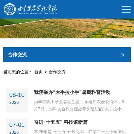
>
合作交流
当前您的位置：
首页
>
合作交流
我院举办“大手拉小手”暑期科普活动
08-10
为丰富职工子女暑期生活，厚植知农爱农情怀，8
2026
月7日，由科技合作交流处牵头组织的“大手拉小
手”暑期科普活动顺利举行，院职工及子女共80余
奋进“十五五” 科技谱新篇
人参加。植保专家讲授“多彩的昆虫世界”科普课活
07-01
动现场展示了精美的昆虫标本与图文并茂的科普展
2026年是“十五五”开局之年，在第二十六个全国科
2026