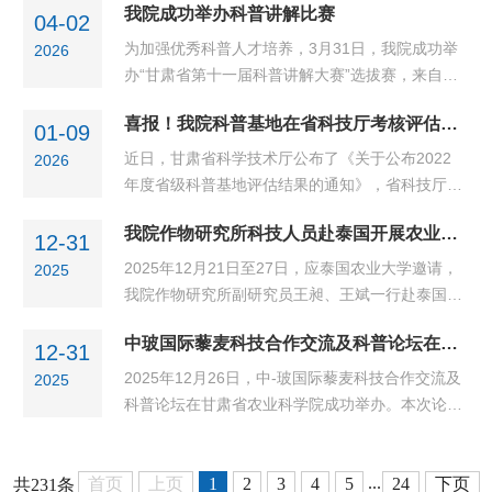
区吉杰小学的100多名学生聆听了讲座并积极参与
我院成功举办科普讲解比赛
质 赋能科学素质提升”为主题，通过科普展演与互
04-02
互动。本次巡展通过精美的昆虫标本展示、生动有
动体验，为在校师生送上一场科普盛宴。院科技合
为加强优秀科普人才培养，3月31日，我院成功举
2026
趣...
作交流处有关同志、植保所科技人员受邀参加活
办“甘肃省第十一届科普讲解大赛”选拔赛，来自院
动。活动现场，院植保所昆虫研究室刘月英副研究
属各单位的23名选手参加角逐。活动现场，选手们
员从甘肃省昆虫概况、昆虫在动物界中的位置，昆
喜报！我院科普基地在省科技厅考核评估中被评为“优秀”
用生动的语言和精美的课件，从自身岗位出发，深
01-09
虫的基本特征、习性、昆虫的一生以及昆虫与人...
度讲解了了农业科学知识，选题涵盖农业科技前
近日，甘肃省科学技术厅公布了《关于公布2022
2026
沿、自然科学、生活常识等多个领域，内容兼具广
年度省级科普基地评估结果的通知》，省科技厅对
度与深度，为现场观众奉献了一场科普盛宴。在点
2022 年认定的 60 家省级科普基地开展了周期评
评环节，评委们充分肯定选手们的精心准备与现场
我院作物研究所科技人员赴泰国开展农业科技交流活动
估，最终认定15家单位获评“优秀”，我院科普基地
12-31
表现，并从聚焦热点、内容凝练、形式深化、立足
被评为“优秀”等次。近年来，我院将科学普及与科
2025年12月21日至27日，应泰国农业大学邀请，
2025
本...
技创新放在同等重要位置，坚持“走出去”、“请进
我院作物研究所副研究员王昶、王斌一行赴泰国开
来”双轮驱动。大力推进科技资源科普化，面向社会
展农业科技交流。此次出访旨在借鉴国际先进育种
开展了一批具有特色的科普活动，在全国科技周、
中玻国际藜麦科技合作交流及科普论坛在省农科院成功举办
技术与商业化发展经验，进一步推动我省在食用豆
12-31
科技工作者日、全国科普月等关键时间节点...
与胡麻研究领域的国际科技合作进程。访问期间，
2025年12月26日，中-玻国际藜麦科技合作交流及
2025
代表团先后走访泰国农业大学甘烹盛校区农学院、
科普论坛在甘肃省农业科学院成功举办。本次论坛
猜纳大田作物研究中心及国家玉米和高粱研究中
依托“甘肃省农业科学院海智工作站”，由省农科院
心，围绕种质资源创新、高效育种技术、作物生产
畜草与绿色农业研究所、院科学技术协会联合主
实践、专业人才培养与双边科技合作等议题，与泰
...
办，甘肃省藜麦种植行业协会协办。旨在搭建中玻
首页
上页
1
2
3
4
5
24
下页
共231条