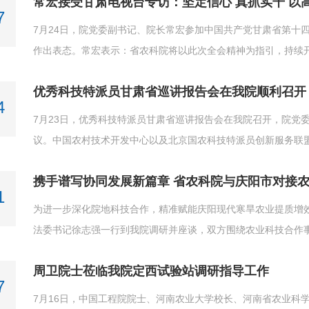
常宏接受甘肃电视台专访：坚定信心 真抓实干 以
育、陈文杰出席会议。会议专题学习了《习近平党建文选》第一..
7
7月24日，院党委副书记、院长常宏参加中国共产党甘肃省第十
作出表态。常宏表示：省农科院将以此次全会精神为指引，持续
水平农业科技供给支撑全省农业高质量发展。报道视频如下
优秀科技特派员甘肃省巡讲报告会在我院顺利召开
4
7月23日，优秀科技特派员甘肃省巡讲报告会在我院召开，院党
议。中国农村技术开发中心以及北京国农科技特派员创新服务联盟
常宏同志致辞会上，常宏向全国优秀科技特派员代表表示热烈欢
携手谱写协同发展新篇章 省农科院与庆阳市对接
提出三点要求。一是要珍惜本次学习机会，将今日所学的好经验、.
1
为进一步深化院地科技合作，精准赋能庆阳现代寒旱农业提质增效
法委书记徐志强一行到我院调研并座谈，双方围绕农业科技合作
宏主持座谈会，党委委员、副院长李允出席。座谈会上，常宏代
周卫院士莅临我院定西试验站调研指导工作
来给予我院发展的支持表示感谢。常宏回顾了双方深厚的农业合..
7
7月16日，中国工程院院士、河南农业大学校长、河南省农业科