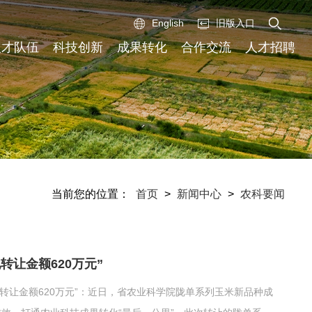
English
旧版入口
人才队伍
科技创新
成果转化
合作交流
人才招聘
当前您的位置：
首页
>
新闻中心
>
农科要闻
让金额620万元”
转让金额620万元”：近日，省农业科学院陇单系列玉米新品种成