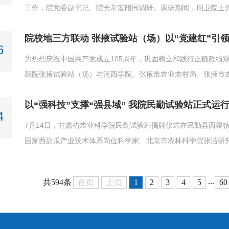
工作，院党委副书记、院长常宏陪同调研。调研期间，周卫院士
点科研基础设施，详细听取重大科研项目实施及田间试验等工作
院校地三方联动 张掖试验站（场）以“党建红”引领
果等多项工作成效给予充分肯定。他指出，定西试验站建站历史..
6
为热烈庆祝中国共产党成立105周年，巩固树立和践行正确政绩
我院张掖试验站（场）与河西学院、张掖市农业农村局、张掖市
寒旱农业”主题党日系列活动。院党委副书记、院长常宏出席活
以“强科技”支撑“强县域” 我院民勤试验站正式运
委委员、副院长李允出席活动。张掖市农业农村局、张掖市农科..
4
7月14日，甘肃省农业科学院民勤试验站揭牌仪式在民勤县西渠
国家西甜瓜产业技术体系岗位科学家、北京市农林科学院张洁研
务副县长赵斌，省农业农村厅科技合作处一级主任科员王健兵等
揭牌运行，既是院地双方深化协作的崭新里程碑，更是以“强科...
...
首页
上页
1
2
3
4
5
60
共594条