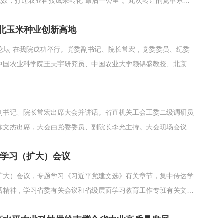
成效，打通农业科技成果转化“最后一公里”。此次转让的陇单系列
品种，具备高产抗早、抗病耐密、适宜机械化收获等优势。近年来
西北玉米种业创新高地
展论坛”在我院成功举行。党委副书记、院长常宏，党委委员、纪委
中国农业科学院王天宇研究员、中国农业大学赖锦盛教授、北京市
,以及省科技厅农村科技处、省农业农村厅种业处，科技合作处等
副书记、院长常宏出席大会并讲话。省直机关工会工委二级调研员
陈文杰出席，大会由党委委员、副院长李允主持。大会现场会议在
院党委对大会的胜利召开表示热烈祝贺，对省直机关工会工委长期
次学习（扩大）会议
（扩大）会议，专题学习《习近平党建文选》有关章节，集中传达学
话精神，学习省委有关会议和省级层面学习教育工作专班有关文件
长常宏主持会议并讲话，院党委班子成员王琦、田青、李允、杨天