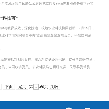
先后实地参观了试验站成果展览室以及作物表型成像分析平台等重
开展情况，对定西试验站多年来深耕旱作农业、平台建设、产出成
“科技蓝”
.
观学习教育成效，深化院地、校地农业科技协同创新，7月15日，
农业科学研究院联合举办“党建联建凝聚发展合力、科教协同赋能
动并讲授专题党课，河西学院党委副书记、校长李广，省农科院党
行
.
镇民勤蜜瓜科创园举行。省农科院党委副书记、院长常宏研究员，
究员，全国政协委员、省农科院马忠明研究员，民勤县委常委、常
出席活动。常宏在致辞中强调，甘肃省农业科学院民勤试验站正式
下页
尾页
跳转
第
/60页