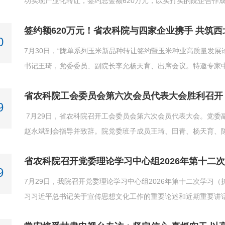
功实现产业化转让，签约总金额620万元，以实打实的院企合作
玉米新品种是省农科院玉米育种团队历经多年攻关培育出的优良
签约额620万元！省农科院与四家企业携手 共筑
省农科院育种团队紧盯区域产业痛点持续开展种质创新，通...
0
7月30日，“陇单系列玉米新品种转让签约暨玉米种业高质量发
书记王琦，党委委员、副院长李允杨天育、出席会议。特邀专家
农林科学院赵久然研究员到会指导，省科技厅二级巡视员刘叶梅
省农科院工会委员会第六次会员代表大会胜利召开
负责同志、院机关、各研究所科技人员、种业企业代表及新闻...
9
7月29日，省农科院召开工会委员会第六次会员代表大会。党委
赵永斌到会指导并致辞。院党委班子成员王琦、田青、杨天育、
庄严的《国歌》声中开幕。党委副书记、院长常宏讲话常宏代表
省农科院召开党委理论学习中心组2026年第十二
以来的关心支持表示衷心感谢。他指出，过去五年，院工会坚...
9
7月29日，我院召开党委理论学习中心组2026年第十二次学习
习习近平总书记关于宣传思想文化工作的重要论述和近期重要讲
精神，安排部署贯彻落实工作，开展研讨交流。党委副书记、院