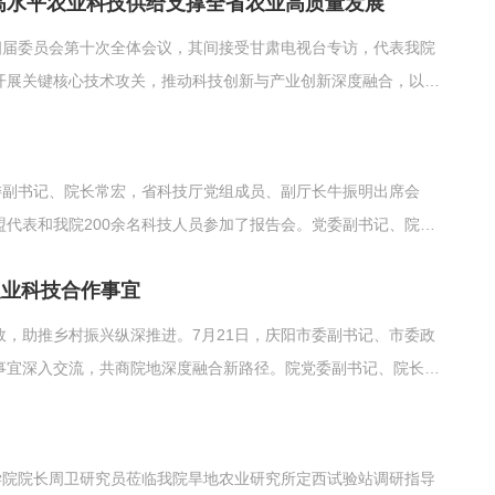
高水平农业科技供给支撑全省农业高质量发展
.
四届委员会第十次全体会议，其间接受甘肃电视台专访，代表我院
开展关键核心技术攻关，推动科技创新与产业创新深度融合，以高
委副书记、院长常宏，省科技厅党组成员、副厅长牛振明出席会
代表和我院200余名科技人员参加了报告会。党委副书记、院长
迎，并介绍了我院科技特派员工作的基本情况与成效，对今后工作
农业科技合作事宜
..
，助推乡村振兴纵深推进。7月21日，庆阳市委副书记、市委政
事宜深入交流，共商院地深度融合新路径。院党委副书记、院长常
表我院对徐志强一行的到来表示欢迎，对庆阳市委、市政府长期以
.
学院院长周卫研究员莅临我院旱地农业研究所定西试验站调研指导