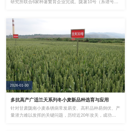
研究所联合6家种薯繁育企业完成。陇薯10号（系谱号92-
24-114）是由甘肃省农业科学院历时22年...
2026-01-30
多抗高产广适兰天系列冬小麦新品种选育与应用
针对甘肃陇南小麦条锈病常发易变、高秆品种易倒伏、产
量潜力难以发挥的关键问题，历经近20年攻关，成功选
育出以兰天30号、33号、34号、35号、36号...