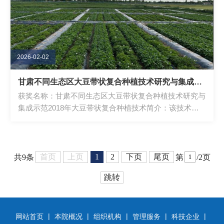
2026-02-02
甘肃不同生态区大豆带状复合种植技术研究与集成示范
获奖名称：甘肃不同生态区大豆带状复合种植技术研究与
集成示范2018年大豆带状复合种植技术简介：该技术通
过创新性地将大豆与主粮作物（如小麦、玉...
首页
上页
1
2
下页
尾页
共9条
第
/2页
跳转
|
|
|
|
|
网站首页
本院概况
组织机构
管理服务
科技企业