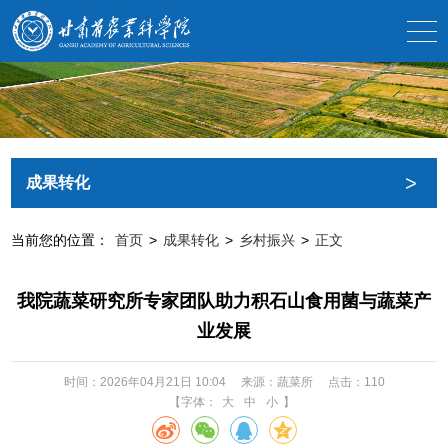
>
成果转化
当前您的位置：
首页
>
成果转化
>
乡村振兴
>
正文
我院蔬菜研究所专家团队助力积石山食用菌与蔬菜产
业发展
时间：2026年04月21日 10:04
来源：蔬菜所
点击：
110
【字体：
大
中
小
】