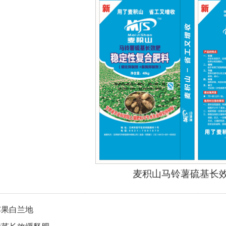
麦积山马铃薯硫基长效肥
苹果白兰地