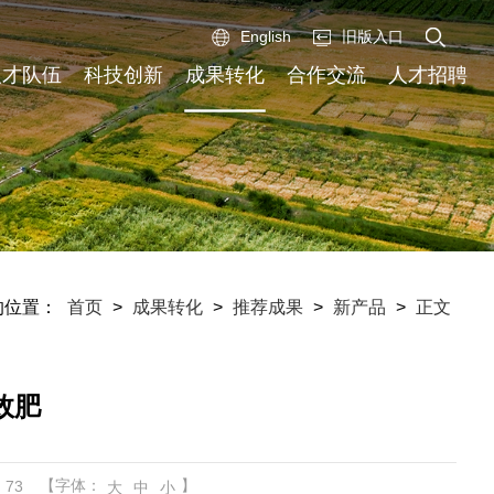
English
旧版入口
人才队伍
科技创新
成果转化
合作交流
人才招聘
的位置：
首页
>
成果转化
>
推荐成果
>
新产品
>
正文
效肥
【字体：
】
：
73
大
中
小