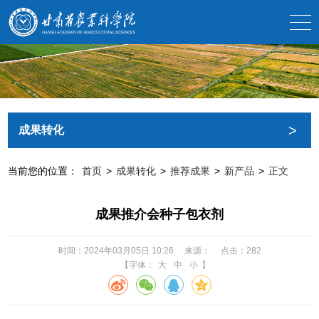
>
成果转化
当前您的位置：
首页
>
成果转化
>
推荐成果
>
新产品
>
正文
成果推介会种子包衣剂
时间：2024年03月05日 10:26
来源：
点击：
282
【字体：
大
中
小
】