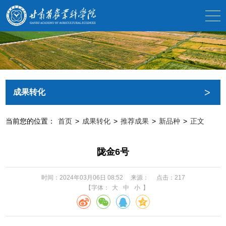
>
成果转化
当前您的位置：
首页
>
成果转化
>
推荐成果
>
新品种
>
正文
陇金6号
时间：2024年03月06日 08:52
来源：
点击：
217
【字体：
大
中
小
】