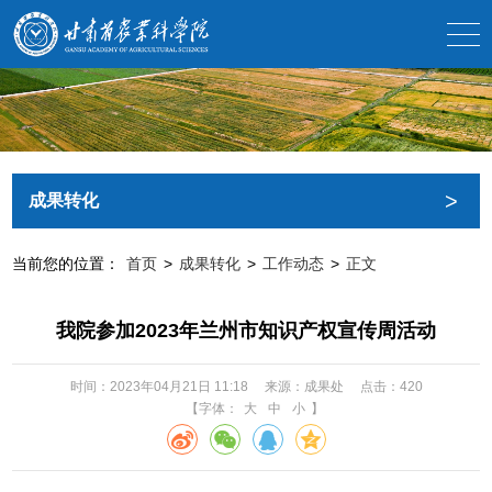
>
成果转化
当前您的位置：
首页
>
成果转化
>
工作动态
>
正文
我院参加2023年兰州市知识产权宣传周活动
时间：2023年04月21日 11:18
来源：成果处
点击：
420
【字体：
大
中
小
】