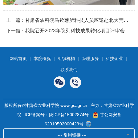
上一篇：
甘肃省农科院马铃薯所科技人员应邀赴北大荒薯
下一篇：
业集团北薯种业（云南）有限公司开展技术服务
我院召开2023年院列科技成果转化项目评审会
工作
|
|
|
|
|
网站首页
本院概况
组织机构
管理服务
科技企业
联系我们
版权所有©甘肃省农业科学院 www.gsagr.cn 主办：甘肃省农业科学
院
ICP备案号：陇ICP备15002874号
甘公网安备
62010502000429号
--- 常用链接 ---