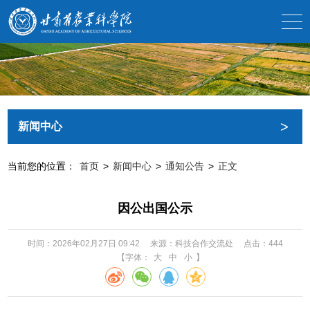
>
新闻中心
当前您的位置：
首页
>
新闻中心
>
通知公告
>
正文
因公出国公示
时间：2026年02月27日 09:42
来源：科技合作交流处
点击：
444
【字体：
大
中
小
】