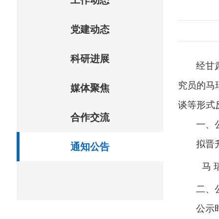
工作动态
党建动态
科研进展
经甘
究员的马
媒体聚焦
谈等形式
合作交流
一、
拟晋
通知公告
马
二、
公示时