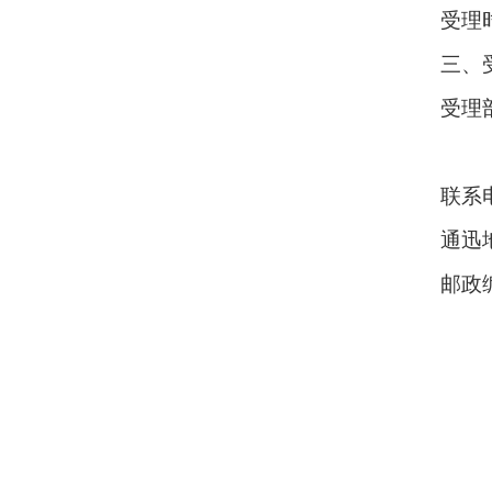
受理时
三、
受理
甘
联系电
通迅
邮政编