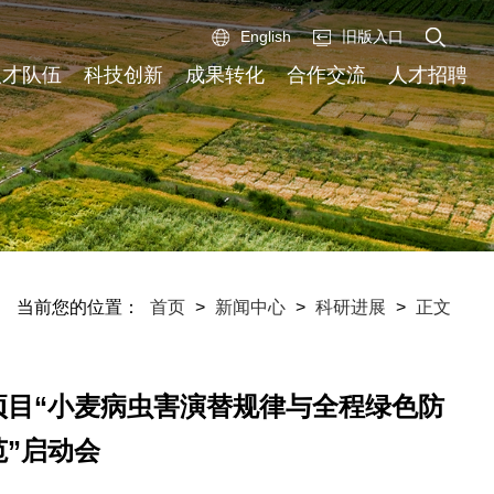
English
旧版入口
人才队伍
科技创新
成果转化
合作交流
人才招聘
当前您的位置：
首页
>
新闻中心
>
科研进展
>
正文
项目“小麦病虫害演替规律与全程绿色防
”启动会