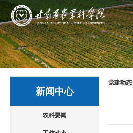
党建动态
新闻中心
农科要闻