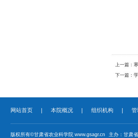
上一篇：
下一篇：
网站首页
|
本院概况
|
组织机构
|
管
版权所有©甘肃省农业科学院 www.gsagr.cn 主办：甘