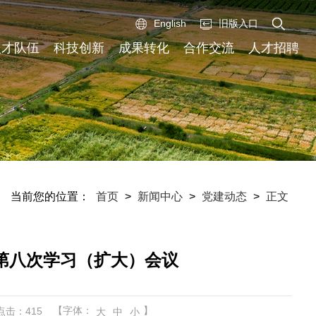
English
旧版入口
人才队伍
科技创新
成果转化
合作交流
人才招聘
当前您的位置：
首页
>
新闻中心
>
党建动态
>
正文
第八次学习（扩大）会议
【字体：
】
点击：
415
大
中
小