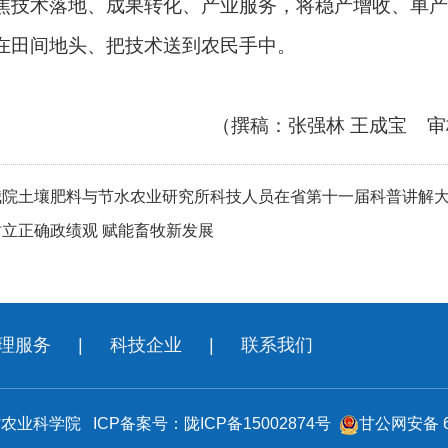
焦技术落地、成果转化、产业服务，将稳产增收、单产
在田间地头、把技术送到农民手中。
（撰稿：张强林 王成宝 
我院土壤肥料与节水农业研究所科技人员在省第十一届科普讲解
树立正确政绩观 赋能畜牧新发展
理服务
|
科技企业
|
联系我们
肃省农业科学院
ICP备案号：陇ICP备15002874号
甘公网安备 62