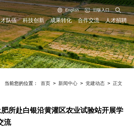
English
旧版入口
人才队伍
科技创新
成果转化
合作交流
人才招聘
当前您的位置：
首页
>
新闻中心
>
党建动态
>
正文
土肥所赴白银沿黄灌区农业试验站开展学
交流