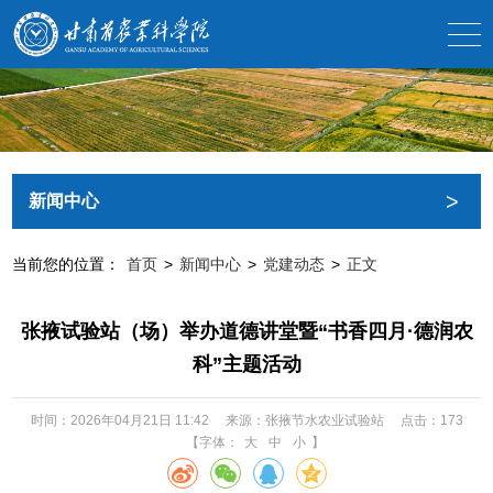
>
新闻中心
当前您的位置：
首页
>
新闻中心
>
党建动态
>
正文
张掖试验站（场）举办道德讲堂暨“书香四月·德润农
科”主题活动
时间：2026年04月21日 11:42
来源：张掖节水农业试验站
点击：
173
【字体：
大
中
小
】