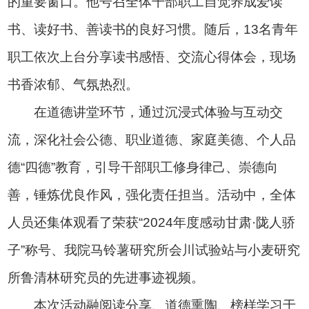
的重要窗口。他号召全体干部职工自觉养成爱读
书、读好书、善读书的良好习惯。随后，13名青年
职工依次上台分享读书感悟、交流心得体会，现场
书香浓郁、气氛热烈。
在道德讲堂环节，通过沉浸式体验与互动交
流，深化社会公德、职业道德、家庭美德、个人品
德“四德”教育，引导干部职工修身律己、崇德向
善，锤炼优良作风，强化责任担当。活动中，全体
人员还集体观看了荣获“2024年度感动甘肃·陇人骄
子”称号、我院马铃薯研究所会川试验站与小麦研究
所鲁清林研究员的先进事迹视频。
本次活动融阅读分享、道德熏陶、榜样学习于