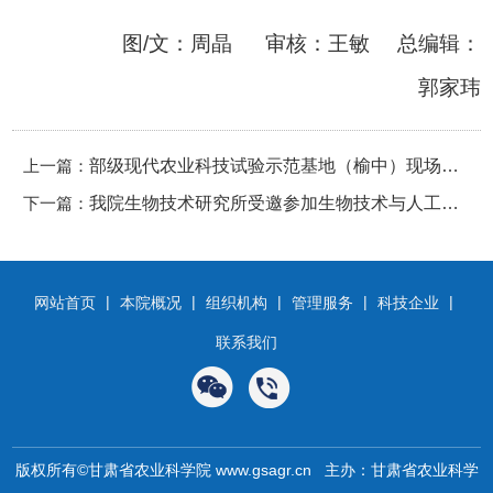
图/文：周晶 审核：王敏 总编辑：
郭家玮
上一篇：
部级现代农业科技试验示范基地（榆中）现场观
下一篇：
摩会顺利举办
我院生物技术研究所受邀参加生物技术与人工智
能融合发展会议
|
|
|
|
|
网站首页
本院概况
组织机构
管理服务
科技企业
联系我们
版权所有©甘肃省农业科学院 www.gsagr.cn 主办：甘肃省农业科学