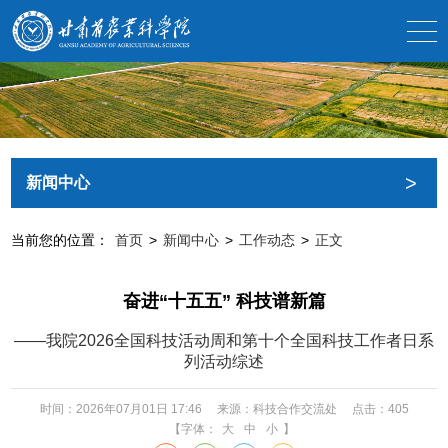
>
新闻中心
当前您的位置：
首页
>
新闻中心
>
工作动态
>
正文
奋进“十五五” 科技谱新篇
——我院2026全国科技活动周和第十个全国科技工作者日系
列活动综述
时间：2026年07月01日 17:46
来源：科技合作交流处
点击：
405
【字体：
大
中
小
】