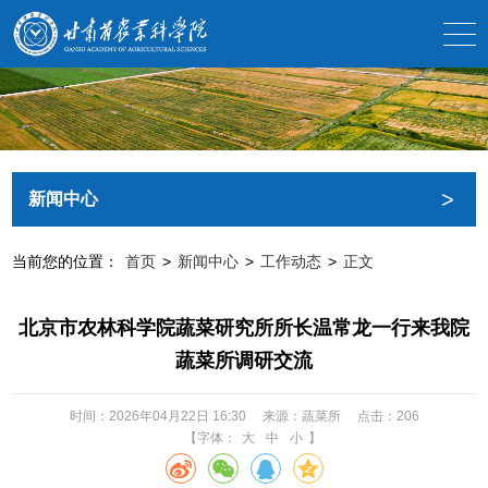
>
新闻中心
当前您的位置：
首页
>
新闻中心
>
工作动态
>
正文
北京市农林科学院蔬菜研究所所长温常龙一行来我院
蔬菜所调研交流
时间：2026年04月22日 16:30
来源：蔬菜所
点击：
206
【字体：
大
中
小
】