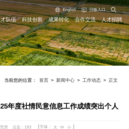
English
旧版入口
人才队伍
科技创新
成果转化
合作交流
人才招聘
当前您的位置：
首页
>
新闻中心
>
工作动态
>
正文
25年度社情民意信息工作成绩突出个人
【字体：
】
研究所
点击：
183
大
中
小