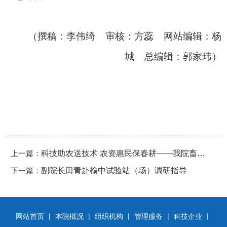
（撰稿：李伟绮 审核：方蕊 网站编辑：杨
城 总编辑：郭家玮）
上一篇：
科技助农送技术 农资惠民保春耕——我院畜草
下一篇：
与绿色农业研究所专家团队赴积石山助力春耕生
副院长田青赴榆中试验站（场）调研指导
产
|
|
|
|
|
网站首页
本院概况
组织机构
管理服务
科技企业