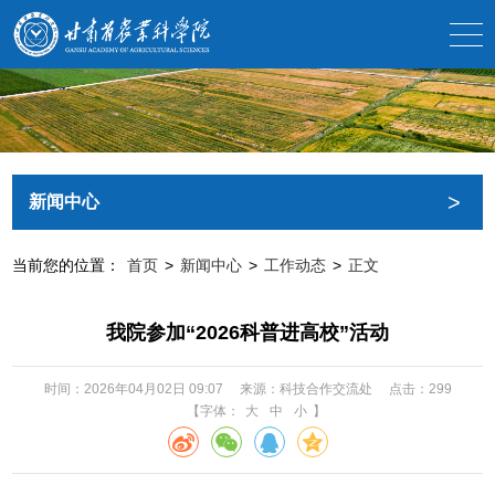
>
新闻中心
当前您的位置：
首页
>
新闻中心
>
工作动态
>
正文
我院参加“2026科普进高校”活动
时间：2026年04月02日 09:07
来源：科技合作交流处
点击：
299
【字体：
大
中
小
】