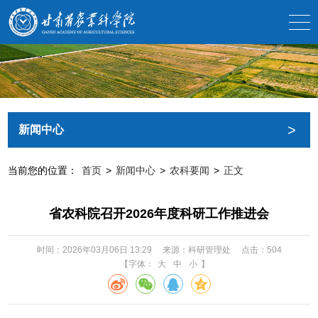
>
新闻中心
当前您的位置：
首页
>
新闻中心
>
农科要闻
>
正文
省农科院召开2026年度科研工作推进会
时间：2026年03月06日 13:29
来源：科研管理处
点击：
504
【字体：
大
中
小
】