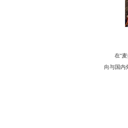
在“
向与国内