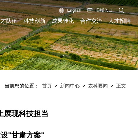
English
旧版入口
人才队伍
科技创新
成果转化
合作交流
人才招聘
当前您的位置：
首页
>
新闻中心
>
农科要闻
>
正文
上展现科技担当
设"甘肃方案"