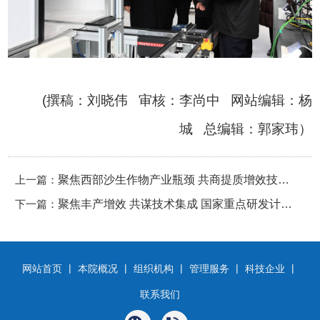
(撰稿：刘晓伟 审核：李尚中 网站编辑：杨
城 总编辑：郭家玮）
上一篇：
聚焦西部沙生作物产业瓶颈 共商提质增效技术
下一篇：
路径
聚焦丰产增效 共谋技术集成 国家重点研发计划
项目年度总结会在省农科院顺利举办
|
|
|
|
|
网站首页
本院概况
组织机构
管理服务
科技企业
联系我们