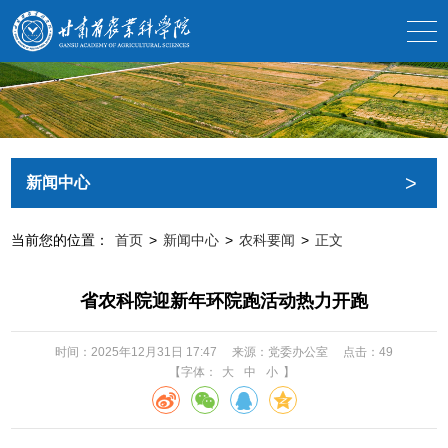
>
新闻中心
当前您的位置：
首页
>
新闻中心
>
农科要闻
>
正文
省农科院迎新年环院跑活动热力开跑
时间：2025年12月31日 17:47
来源：党委办公室
点击：
49
【字体：
大
中
小
】