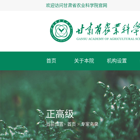
欢迎访问甘肃省农业科学院官网
首页
关于本院
机构设置
专家名录
关于本院
新闻中心
人才队伍
科技创新
成果转化
合作交流
管理服务
人才招聘
职能处室
本院简介
农科要闻
专家风采
科研进展
成果转化
工作动态
信息公开
人才招聘
学
现
工
专
平
乡
下
专家名录
院办公室
党委办公室
正高级
创新文化
科研进展
科技服务
知识产权
科普服务
媒
科
平
纪委、监察室
人事处
优秀专家
享受国务院颁
当前位置>
首页
>
专家名录
科研管理处
财务资产管
通知公告
新世纪百千万人才工程国家级人
甘肃