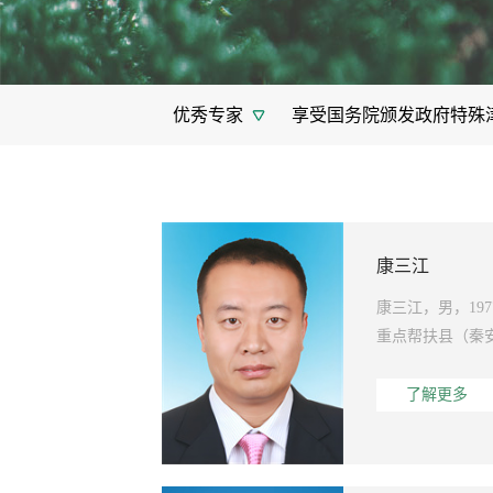
科技成果转化处
科技合作交
选
甘肃省领军人才
甘肃省宣传文
后勤服务中心
博士研究生导师
硕士
优秀专家
享受国务院颁发政府特殊
康三江
康三江，男，1
重点帮扶县（秦
了解更多