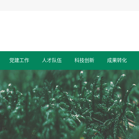
党建工作
人才队伍
科技创新
成果转化
科研机构
历史沿革
党建动态
成果展示
推荐成果
办事指南
服务指南
作物研究所
小麦研究所
精彩回眸
合作交流
仪器共享
政策法规
蔬菜研究所
马铃薯研究所
津贴人
全国优秀科技工作者
旱地农业研究所
生物技术研究所
甘肃省政府特聘科技专家