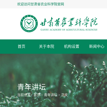
欢迎访问甘肃省农业科学院官网
首页
关于本院
机构设置
新闻中心
专家名录
关于本院
新闻中心
人才队伍
科技创新
成果转化
合作交流
管理服务
人才招聘
职能处室
本院简介
农科要闻
专家风采
科研进展
成果转化
工作动态
信息公开
人才招聘
学会与联盟
现任领导
工作动态
专家名录
平台建设
乡村振兴
下载中心
专家名录
院办公室
党委办公室
青年讲坛
创新文化
科研进展
科技服务
知识产权
科普服务
媒体聚焦
科研产出
平台基地
大事记
纪委、监察室
人事处
优秀专家
享受国务院颁发政府特殊
当前位置>
首页
>
青年讲坛
> 正文
科研管理处
财务资产管理处
员
通知公告
新世纪百千万人才工程国家级人
甘肃省科技功臣