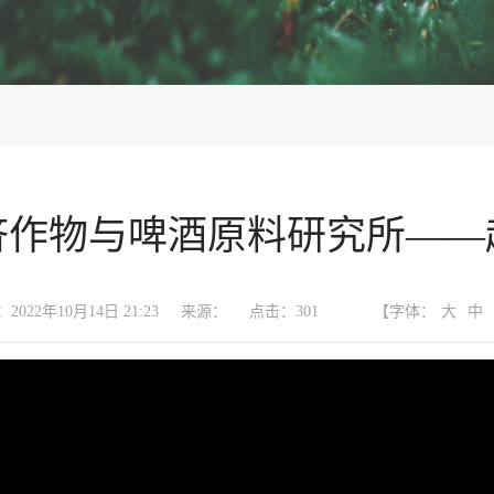
林果花卉研究所
植物保护研究所
一批”
甘肃省属科研院所学科带头人
农产品贮藏加工研究所
畜草与绿色农业研
量标准与检测技术
农业经济与信息研究所
土壤肥料与节水农
经济作物与啤酒原料研究所(中
药材研究所)
济作物与啤酒原料研究所——
2022年10月14日 21:23
来源：
点击：
301
【字体：
大
中