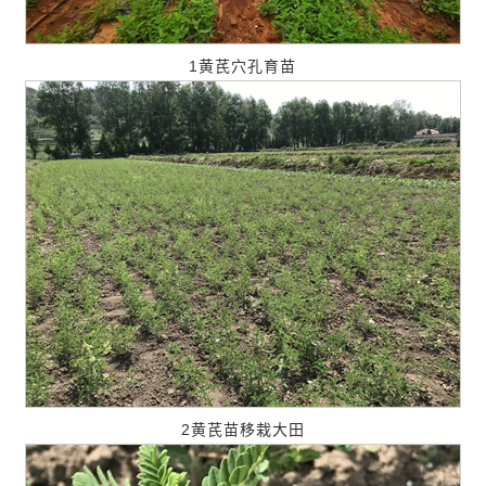
1黄芪穴孔育苗
2黄芪苗移栽大田