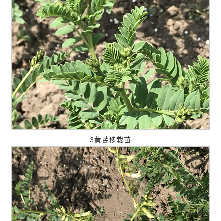
3黄芪移栽苗