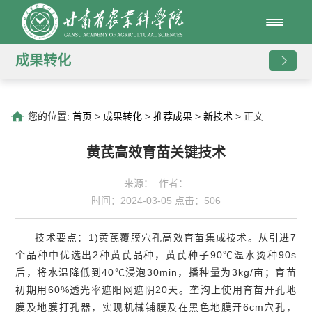
成果转化
您的位置:
首页
>
成果转化
>
推荐成果
>
新技术
> 正文
黄芪高效育苗关键技术
来源： 作者：
时间：2024-03-05 点击：
506
技术要点：1)黄芪覆膜穴孔高效育苗集成技术。从引进7
个品种中优选出2种黄芪品种，黄芪种子90℃温水烫种90s
后，将水温降低到40℃浸泡30min，播种量为3kg/亩；育苗
初期用60%透光率遮阳网遮阴20天。垄沟上使用育苗开孔地
膜及地膜打孔器，实现机械铺膜及在黑色地膜开6cm穴孔，