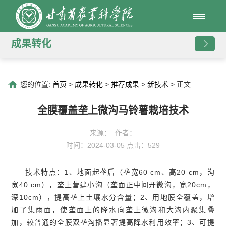
成果转化
您的位置:
首页
>
成果转化
>
推荐成果
>
新技术
> 正文
全膜覆盖垄上微沟马铃薯栽培技术
来源： 作者：
时间：2024-03-05 点击：
529
技术特点：1、地面起垄后（垄宽60 cm、高20 cm，沟
宽40 cm），垄上营建小沟（垄面正中间开微沟，宽20cm，
深10cm），提高垄上土壤水分含量；2、用地膜全覆盖，增
加了集雨面，使垄面上的降水向垄上微沟和大沟内聚集叠
加，较普通的全膜双垄沟播显著提高降水利用效率；3、可提