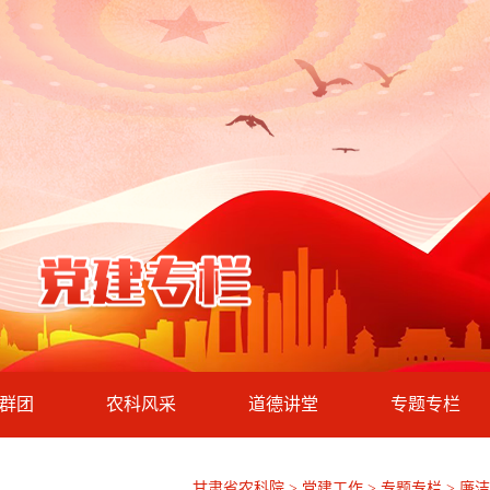
群团
农科风采
道德讲堂
专题专栏
甘肃省农科院 > 党建工作 >
专题专栏
>
廉洁