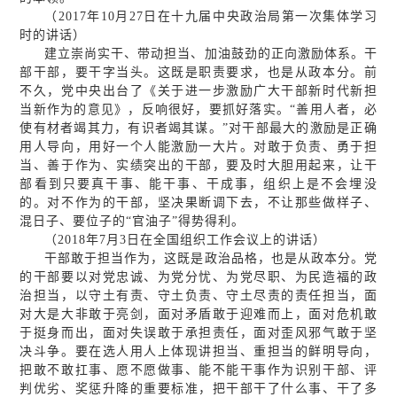
（2017年10月27日在十九届中央政治局第一次集体学习
时的讲话）
建立崇尚实干、带动担当、加油鼓劲的正向激励体系。干
部干部，要干字当头。这既是职责要求，也是从政本分。前
不久，党中央出台了《关于进一步激励广大干部新时代新担
当新作为的意见》，反响很好，要抓好落实。“善用人者，必
使有材者竭其力，有识者竭其谋。”对干部最大的激励是正确
用人导向，用好一个人能激励一大片。对敢于负责、勇于担
当、善于作为、实绩突出的干部，要及时大胆用起来，让干
部看到只要真干事、能干事、干成事，组织上是不会埋没
的。对不作为的干部，坚决果断调下去，不让那些做样子、
混日子、要位子的“官油子”得势得利。
（2018年7月3日在全国组织工作会议上的讲话）
干部敢于担当作为，这既是政治品格，也是从政本分。党
的干部要以对党忠诚、为党分忧、为党尽职、为民造福的政
治担当，以守土有责、守土负责、守土尽责的责任担当，面
对大是大非敢于亮剑，面对矛盾敢于迎难而上，面对危机敢
于挺身而出，面对失误敢于承担责任，面对歪风邪气敢于坚
决斗争。要在选人用人上体现讲担当、重担当的鲜明导向，
把敢不敢扛事、愿不愿做事、能不能干事作为识别干部、评
判优劣、奖惩升降的重要标准，把干部干了什么事、干了多