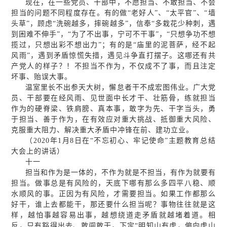
现在，在一些党员、干部中，不愿担当、不敢担当、不会
担当的问题不同程度存在。有的做“老好人”、“太平官”、“墙
头草”，顾虑“洗碗越多，摔碗越多”，信奉“多栽花少种刺，遇
到困难不伸手”，“为了不出事，宁可不干事”，“只想争功不想
揽过，只想出彩不想出力”；有的是“庙里的泥菩萨，经不起
风雨”，遇到矛盾惊慌失措，遇见斗争直打摆子。这哪还有共
产党人的样子？！不担当不作为，不仅成不了事，而且注定
坏事、贻误大事。
温室里长不出参天大树，懈怠者干不成宏图伟业。广大党
员、干部要在经风雨、见世面中长才干、壮筋骨，练就担当
作为的硬脊梁、铁肩膀、真本事，敢字为先、干字当头，勇
于担当、善于作为，在有效应对重大挑战、抵御重大风险、
克服重大阻力、解决重大矛盾中冲锋在前、建功立业。
（2020年1月8日在“不忘初心、牢记使命”主题教育总结
大会上的讲话）
十一
担当和作为是一体的，不作为就是不担当，有作为就要有
担当。做事总是有风险的，天底下哪有那么多四平八稳、顺
水顺风的事。正因为有风险，才需要担当。如果工作都那么
好干，谁上去都能干，那还要什么担当呢？事物往往就是这
样，越怕事越容易出事，越想绕道走矛盾就越堵着道。相
反，只有豁得出去、敢闯敢干，下定“明知山有虎，偏向虎山