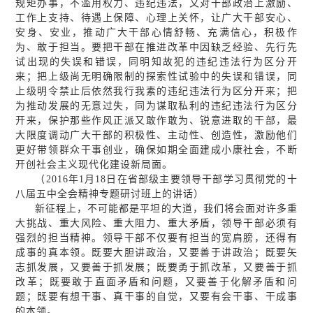
规矩办事，不滥用权力、违纪违法，又对干部政治上激励、
工作上支持、待遇上保障、心理上关怀，让广大干部安心、
安身、安业，推动广大干部心情舒畅、充满信心，积极作
为、敢于担当。要把干部在推进改革中因缺乏经验、先行先
试出现的失误和错误，同明知故犯的违纪违法行为区分开
来；把上级尚无明确限制的探索性试验中的失误和错误，同
上级明令禁止后依然我行我素的违纪违法行为区分开来；把
为推动发展的无意过失，同为谋取私利的违纪违法行为区分
开来，保护那些作风正派又敢作敢为、锐意进取的干部，最
大限度调动广大干部的积极性、主动性、创造性，激励他们
更好带领群众干事创业，确保如期全面建成小康社会，不断
开创社会主义现代化建设新局面。
（2016年1月18日在省部级主要领导干部学习贯彻党的十
八届五中全会精神专题研讨班上的讲话）
新征程上，不可能都是平坦的大道，我们将会面对许多重
大挑战、重大风险、重大阻力、重大矛盾，领导干部必须有
强烈的担当精神。领导干部不仅要有担当的宽肩膀，还得有
成事的真本领。既要大胆讲政治，又要善于讲政治；既要矢
志抓发展，又要善于抓发展；既要勇于抓改革，又要善于抓
改革；既要敢于直面矛盾和问题，又要善于化解矛盾和问
题；既要有想干事、真干事的自觉，又要有会干事、干成事
的本领。