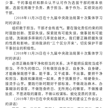
少事、干的事组织和群众认不认可作为选拔干部的根本依
据，选拔任用敢于负责、勇于担当、善于作为、实绩突出的
干部。
（2018年11月26日在十九届中央政治局第十次集体学习
时的讲话）
组织敢于担当，干部才会有底气。要在强化责任约束的同
时鼓励创新、宽容失误。探索就有可能失误，做事就有可能
出错，洗碗越多摔碗的几率就会越大。我们要正确把握失误
的性质和影响，坚持我讲的“三个区分开来”，切实保护干部
干事创业的积极性。
（2018年11月26日在十九届中央政治局第十次集体学习
时的讲话）
必须正确处理干净和担当的关系，决不能把反腐败当成不
担当、不作为的借口。只有做到自身正、自身净、自身硬，
才能确保既想干事、能干事，又干成事、不出事。要把干净
和担当、勤政和廉政统一起来，勇于挑重担子、啃硬骨头、
接烫手山芋。要践行新时期好干部标准，不做政治麻木、办
事糊涂的昏官，不做饱食终日、无所用心的懒官，不做推诿
扯皮、不思进取的庸官，不做以权谋私、蜕化变质的贪官。
（2019年7月9日在中央和国家机关党的建设工作会议上
的讲话）