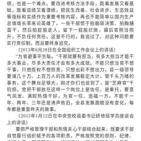
绩，也是一个难点。要改进考核方法手段，既看发展又看基
础，既看显绩又看潜绩，把民生改善、社会进步、生态效益
等指标和实绩作为重要考核内容，再也不能简单以国内生产
总值增长率来论英雄了。一些干部惯于拍脑袋决策、拍胸脯
蛮干，然后拍屁股走人，留下一屁股烂账，最后官照当照
升，不负任何责任。这是不行的。我说过了，对这种问题要
实行责任制，而且要终身追究。
（2013年6月28日在全国组织工作会议上的讲话）
“为官避事平生耻。”干部就要有担当，有多大担当才能干
多大事业，尽多大责任才会有多大成就。不能只想当官不想
干事，只想揽权不想担责，只想出彩不想出力。县一级领导
要谋几十万、上百万人的改革发展稳定大计，管千头万绪的
事务，这个舞台足够大，刚才你们也说到了，是“芝麻官”千
钧担。党把干部放在这样一个岗位上是信任，是重托，要意
气风发、满腔热情干好，为官一任、造福一方。不能干一
年、两年、三年还是涛声依旧，全县发展面貌没有变化，每
年都是重复昨天的故事。
（2015年1月12日在中央党校县委书记研修班学员座谈会
上的讲话）
要把严格管理干部和热情关心干部结合起来，既要求干部
自觉履行组织赋予的各项职责，严格按照党的原则、纪律、