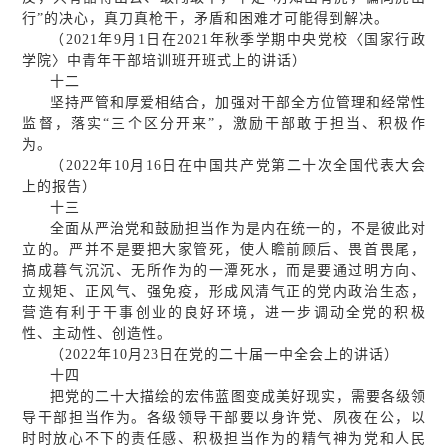
行”的决心，真刀真枪干，矛盾和困难才可能得到解决。
（2021年9月1日在2021年秋季学期中央党校〈国家行政
学院〉中青年干部培训班开班式上的讲话）
十二
坚持严管和厚爱相结合，加强对干部全方位管理和经常性
监督，落实“三个区分开来”，激励干部敢于担当、积极作
为。
（2022年10月16日在中国共产党第二十次全国代表大会
上的报告）
十三
全面从严治党和鼓励担当作为是内在统一的，不是彼此对
立的。严并不是要把大家管死，使人瞻前顾后、畏首畏尾，
搞成暮气沉沉、无所作为的一潭死水，而是要通过明方向、
立规矩、正风气、强免疫，形成风清气正的党内政治生态，
营造有利于干事创业的良好环境，进一步调动全党的积极
性、主动性、创造性。
（2022年10月23日在党的二十届一中全会上的讲话）
十四
把党的二十大描绘的宏伟蓝图变成美好现实，需要各级领
导干部担当作为。各级领导干部要以身许党、夙夜在公，以
时时放心不下的责任感、积极担当作为的精气神为党和人民