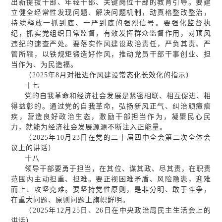
出新提拔干部、年轻干部、关键岗位干部的教育引导。要建
立健全经常性发现问题、解决问题机制，动真格整改整治，
持续释放一抓到底、一严到底的强烈信号。要强化监督执
纪，抓实党组织日常监督，有效发挥群众监督作用，对顶风
违纪的速查严处。要落实作风建设政治责任，严负其责、严
管所辖，以铁规矩锻造好作风，推动党员干部干事创业、担
当作为、为民造福。
（2025年8月对推进作风建设常态化长效化的指示）
十七
党的自我革命和经济社会发展是紧密相联、相互促进、相
得益彰的。通过党的自我革命，弘扬新风正气、纠治顽瘴痼
疾，营造良好政治生态，激励干部担当作为，凝聚民心民
力，就能为经济社会发展源源不断注入正能量。
（2025年10月23日在党的二十届四中全会第二次全体会
议上的讲话）
十八
领导干部要勇于担当，在其位、谋其政、尽其责，在职责
范围内主动担重、担难。要正视困难矛盾、风险隐患，迎难
而上、攻坚克难。要坚持党性原则，是非分明、敢于斗争，
在重大问题、原则问题上旗帜鲜明。
（2025年12月25日、26日在中央政治局民主生活会上的
讲话）