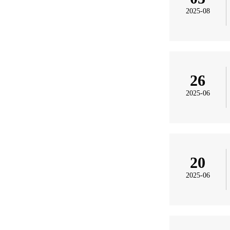
2025-08
26
2025-06
20
2025-06