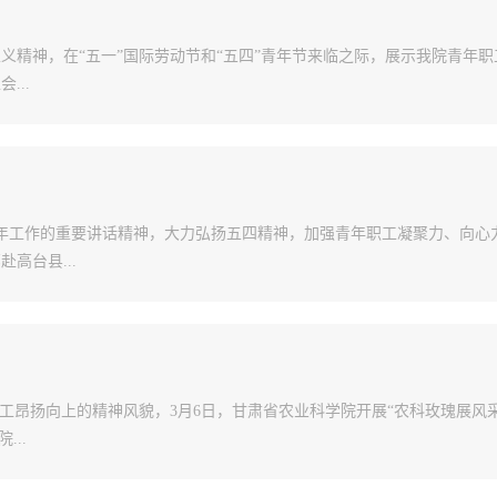
义精神，在“五一”国际劳动节和“五四”青年节来临之际，展示我院青年职
...
青年工作的重要讲话精神，大力弘扬五四精神，加强青年职工凝聚力、向心
高台县...
职工昂扬向上的精神风貌，3月6日，甘肃省农业科学院开展“农科玫瑰展风
..