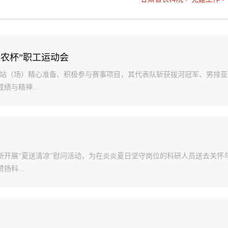
农杯”职工运动会
试验站（场）精心准备、积极参与赛事项目，其代表队斩获拔河冠军、男排亚
与精神...
所开展“夏送清凉”慰问活动，为在炎炎夏日坚守岗位的科研人员送去关怀
科...