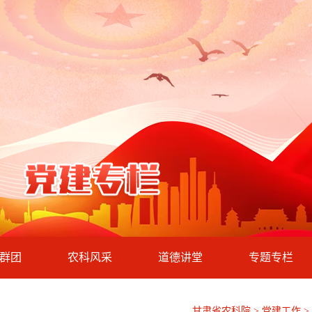
群团
农科风采
道德讲堂
专题专栏
甘肃省农科院 > 党建工作 >