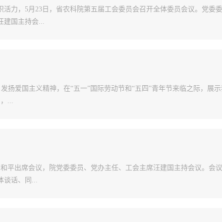
活力，5月23日，省农科院第五届工会委员会召开全体委员会议。党委
国主持会...
发扬爱国主义精神，在“五一”国际劳动节和“五四”青年节来临之际，展示
...
吕和平出席会议，院党委委员、党办主任、工会主席汪建国主持会议。会
话、同...