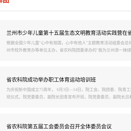
群团
兰州市少年儿童第十五届生态文明教育活动实践营在
根据全国少年儿童“心中有祖国，心中有他人”主题教育活动组委会总
州市校外教育办等单位主办，省农科院团委承办的“我为兰州添一抹绿”—
省农科院成功举办职工体育运动培训班
为庆祝新中国成立75周年， 6月3日—14日，院工会、院团委、院
班仪式，院党委委员、副院长田青宣布开班，院党委委员、副院长吕和平
省农科院第五届工会委员会召开全体委员会议