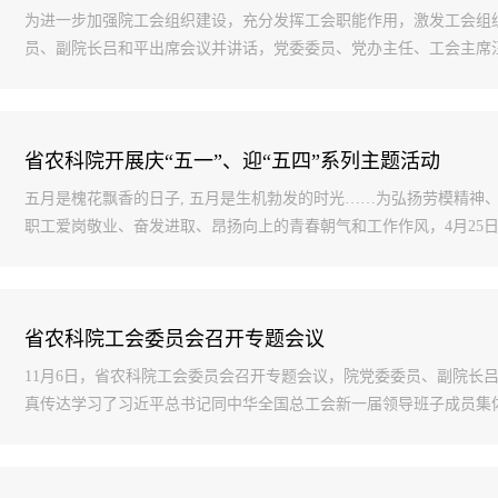
为进一步加强院工会组织建设，充分发挥工会职能作用，激发工会组织
员、副院长吕和平出席会议并讲话，党委委员、党办主任、工会主席汪建
省农科院开展庆“五一”、迎“五四”系列主题活动
五月是槐花飘香的日子, 五月是生机勃发的时光……为弘扬劳模精神、
职工爱岗敬业、奋发进取、昂扬向上的青春朝气和工作作风，4月25日，
省农科院工会委员会召开专题会议
11月6日，省农科院工会委员会召开专题会议，院党委委员、副院长
真传达学习了习近平总书记同中华全国总工会新一届领导班子成员集体谈