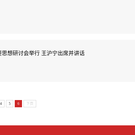
！
思想研讨会举行 王沪宁出席并讲话
4
5
6
下页