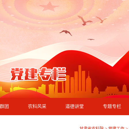
群团
农科风采
道德讲堂
专题专栏
甘肃省农科院 > 党建工作 >