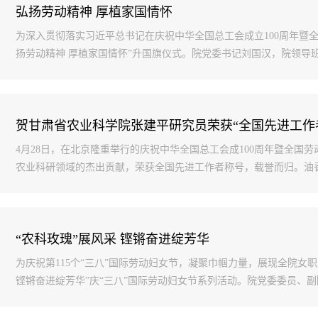
弘扬劳动精神 厚植家国情怀
为深入贯彻落实习近平总书记在庆祝中华全国总工会成立100周年暨
扬劳动精神 厚植家国情怀”升国旗仪式。院党委书记刘国汉，院领导班子
贺甘肃省农业科学院张建平研究员荣获“全国先进工作
4月28日，在北京隆重举行的庆祝中华全国总工会成100周年暨全
农业科研领域的杰出贡献，荣获全国先进工作者称号，载誉而归。油香最
“农科玫瑰”展风采 铿锵奋进绽芳华
为庆祝第115个“三八”国际劳动妇女节，凝聚巾帼力量，展现全院女
铿锵奋进绽芳华”庆“三八”国际劳动妇女节系列活动。院党委委员、副院.