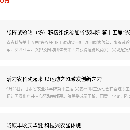
文明
张掖试验站（场）积极组织参加省农科院 第十五届“兴
省农科院第十五届“兴农杯”职工运动会于9月26日圆满落幕，张掖
军、女篮亚军、女排及网球团体赛第四并获得道德风尚奖，实现竞技成绩
活力农科动起来 以运动之风激发创新之力
9月26日，甘肃省农业科学院第十五届“兴农杯”职工运动会在全院
记刘国汉出席并宣布运动会闭幕。院党委成员王琦、田青、李允、陈文杰
陇原丰收庆华诞 科技兴农强体魄