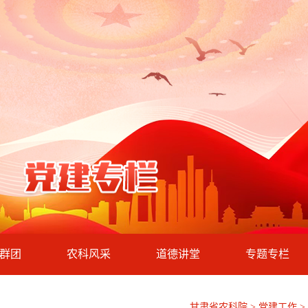
群团
农科风采
道德讲堂
专题专栏
甘肃省农科院 > 党建工作 >