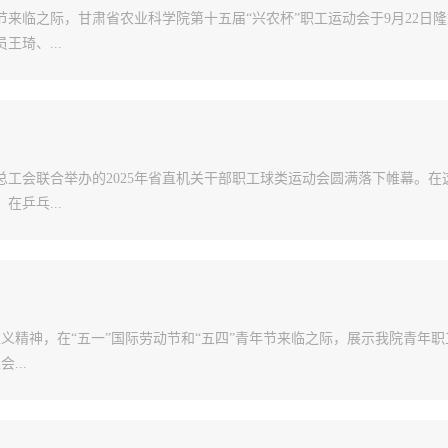
来临之际，甘肃省农业科学院第十五届“兴农杯”职工运动会于9月22日隆
琦、...
工会联合举办的2025年省直机关干部职工球类运动会圆满落下帷幕。在
乒乓...
义精神，在“五一”国际劳动节和“五四”青年节来临之际，展示我院青年职
...