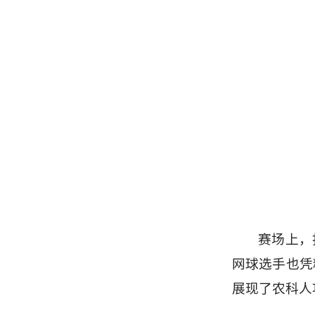
赛场上，
网球选手也凭
展现了农科人