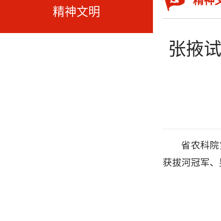
精神
精神文明
张掖试
省农科院
获拔河冠军、