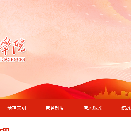
精神文明
党务制度
党风廉政
统战