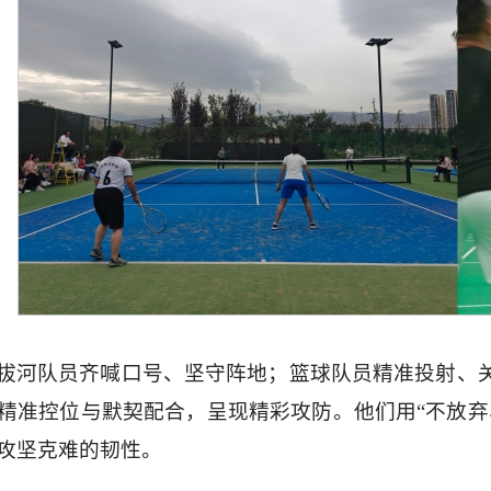
拔河队员齐喊口号、坚守阵地；篮球队员精准投射、
精准控位与默契配合，呈现精彩攻防。他们用“不放弃
攻坚克难的韧性。