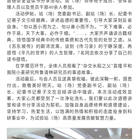
道德讲堂暨读书分享活动。站（场）领导班子成员、全体管
理人员以及党员干部40余人参加。
活动伊始，站（场）党委副书记、副站（场）长、纪委书
记蔡子文引经据典，讲述品德的重要性，引导大家深刻反省
自身。“勿以恶小而为之、勿以善小而不为。”“天下难事，必
作于易，天下大事，必作于细。”……，大家齐声诵读古籍经
典，领悟国学经典中的传统美德和古代先哲的处世之道。从
《苏东坡传》的颠沛流离，谈到《传习录》的宁静深邃，再
感悟《平凡的世界》的人生哲理，7名同志依次分享了自己的
读书感悟。
在学模范环节，全体人员观看了“杂交水稻之父”袁隆平和
我院小麦研究所鲁清林研究员的事迹故事。
活动最后，与会人员互送真挚祝福，彼此深鞠一躬，感恩
付出，致敬美好明天。站（场）党委副书记、副站（场）
长、纪委书记蔡子文在总结讲话中强调，本次活动成效显
著，大家心灵都受到了一次净化洗礼，我们要以此次道德讲
堂和读书分享活动为契机，加强自身品德修养和道德建设，
坚持学习、热爱生活，以饱满的热情和积极的态度投身到科
研事业中，为试验站（场）高质量发展贡献智慧力量。