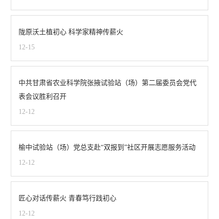
陇原沃土植初心 科学家精神传薪火
12-15
中共甘肃省农业科学院张掖试验站（场）第二届委员会党代
表会议胜利召开
12-12
榆中试验站（场）党总支赴“双报到”社区开展志愿服务活动
12-12
匠心对话传薪火 青春笃行践初心
12-12